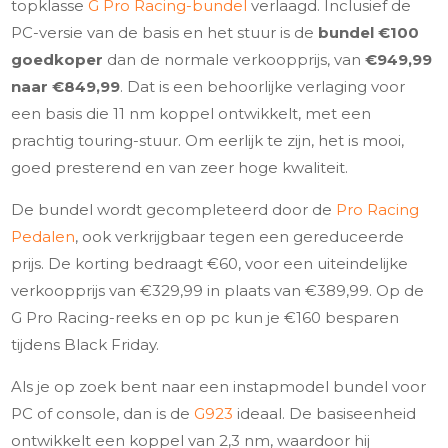
topklasse
G Pro Racing-bundel
verlaagd. Inclusief de
PC-versie van de basis en het stuur is de
bundel €100
goedkoper
dan de normale verkoopprijs, van
€949,99
naar €849,99
. Dat is een behoorlijke verlaging voor
een basis die 11 nm koppel ontwikkelt, met een
prachtig touring-stuur. Om eerlijk te zijn, het is mooi,
goed presterend en van zeer hoge kwaliteit.
De bundel wordt gecompleteerd door de
Pro Racing
Pedalen
, ook verkrijgbaar tegen een gereduceerde
prijs. De
korting bedraagt €60
, voor een uiteindelijke
verkoopprijs van
€329,99 in plaats van €389,99
. Op de
G Pro Racing-reeks en op pc kun je €160 besparen
tijdens Black Friday.
Als je op zoek bent naar een instapmodel bundel voor
PC of console, dan is de
G923
ideaal. De basiseenheid
ontwikkelt een koppel van 2,3 nm, waardoor hij