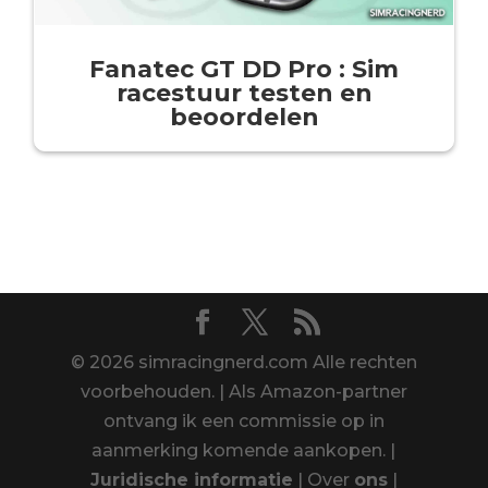
Fanatec GT DD Pro : Sim
racestuur testen en
beoordelen
© 2026 simracingnerd.com Alle rechten
voorbehouden. | Als Amazon-partner
ontvang ik een commissie op in
aanmerking komende aankopen. |
Juridische informatie
| Over
ons
|