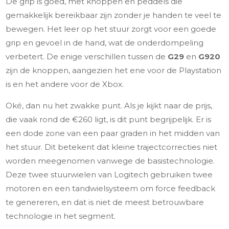
De grip is goed, met knoppen en peddels die
gemakkelijk bereikbaar zijn zonder je handen te veel te
bewegen. Het leer op het stuur zorgt voor een goede
grip en gevoel in de hand, wat de onderdompeling
verbetert. De enige verschillen tussen de
G29
en
G920
zijn de knoppen, aangezien het ene voor de Playstation
is en het andere voor de Xbox.
Oké, dan nu het zwakke punt. Als je kijkt naar de prijs,
die vaak rond de €260 ligt, is dit punt begrijpelijk. Er is
een dode zone van een paar graden in het midden van
het stuur. Dit betekent dat kleine trajectcorrecties niet
worden meegenomen vanwege de basistechnologie.
Deze twee stuurwielen van Logitech gebruiken twee
motoren en een tandwielsysteem om force feedback
te genereren, en dat is niet de meest betrouwbare
technologie in het segment.