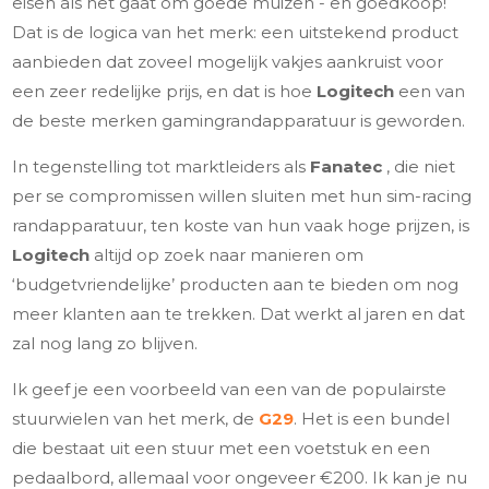
eisen als het gaat om goede muizen - en goedkoop!
Dat is de logica van het merk: een uitstekend product
aanbieden dat zoveel mogelijk vakjes aankruist voor
een zeer redelijke prijs, en dat is hoe
Logitech
een van
de beste merken gamingrandapparatuur is geworden.
In tegenstelling tot marktleiders als
Fanatec
, die niet
per se compromissen willen sluiten met hun sim-racing
randapparatuur, ten koste van hun vaak hoge prijzen, is
Logitech
altijd op zoek naar manieren om
‘budgetvriendelijke’ producten aan te bieden om nog
meer klanten aan te trekken. Dat werkt al jaren en dat
zal nog lang zo blijven.
Ik geef je een voorbeeld van een van de populairste
stuurwielen van het merk, de
G29
. Het is een bundel
die bestaat uit een stuur met een voetstuk en een
pedaalbord, allemaal voor ongeveer €200. Ik kan je nu