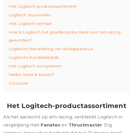
Het Logitech-productassortiment
Logitech stuurwielen
Het Logitech-verhaal
Hoe is Logitech het goedkoopste merk voor sim-racing
geworden?
Logitechs benadering van randapparatuur
Logitechs bundelaanpak
Het Logitech-ecosysteem
Welke moet ik kiezen?
Conclusie
Het Logitech-productassortiment
Als het aankomt op sim-racing, verbleekt Logitech in
vergelijking met
Fanatec
en
Thrustmaster
. Erg
jammer, zeker als je bedenkt dat het Zwitserse merk