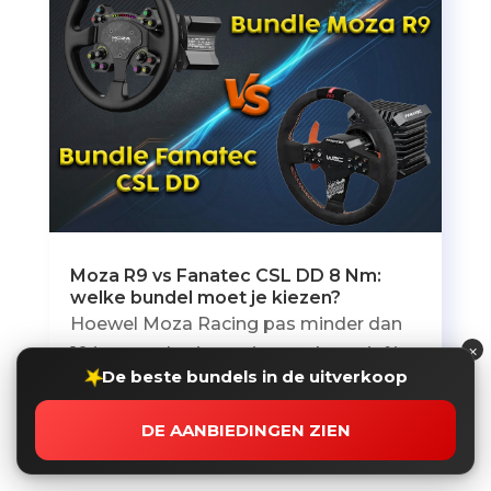
Moza R9 vs Fanatec CSL DD 8 Nm:
welke bundel moet je kiezen?
Hoewel Moza Racing pas minder dan
×
10 jaar op de sim-racingmarkt actief is,
★
De beste bundels in de uitverkoop
lijkt de concurrentiestrijd met Fanatec
al...
DE AANBIEDINGEN ZIEN