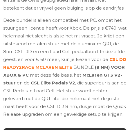
en zelfs de QR is geüpgraded naar metaal, wat
betekent dat er vrijwel geen buiging is op de aandrijfas.
Deze bundel is alleen compatibel met PC, omdat het
stuur geen licentie heeft voor Xbox. De prijs is €740, wat
helemaal niet slecht is als je het mij vraagt. Je krijgt een
uitstekend metalen stuur met de aluminium QR1, de
8nm CSL DD en een Load Cell pedaalbord. In dezelfde
geest, en voor € 60 meer, kun je kiezen voor de
CSL DD
READY2RACE MCLAREN ELITE
BUNDLE
(8 NM) VOOR
XBOX & PC
met dezelfde basis, het
McLaren GT3 V2-
stuur
en de
CSL Elite Pedals V2
, die superieur is aan de
CSL Pedals in Load Cell. Het stuur wordt echter
geleverd met de QR1 Lite, die helemaal niet de juiste
maat heeft voor de CSL DD 8 nm, dus je moet de Quick
Release upgraden om een geweldige setup te krijgen.