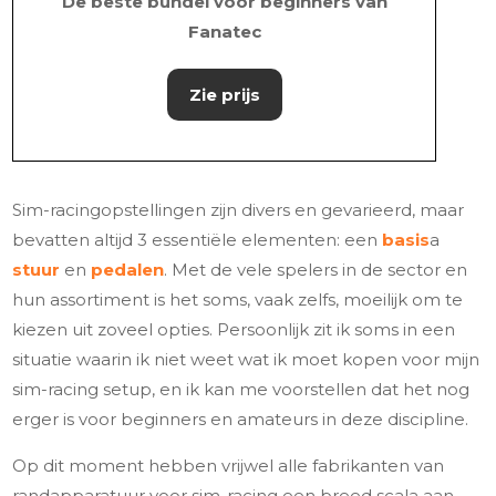
De beste bundel voor beginners van
Fanatec
Zie prijs
Sim-racingopstellingen zijn divers en gevarieerd, maar
bevatten altijd 3 essentiële elementen: een
basis
a
stuur
en
pedalen
. Met de vele spelers in de sector en
hun assortiment is het soms, vaak zelfs, moeilijk om te
kiezen uit zoveel opties. Persoonlijk zit ik soms in een
situatie waarin ik niet weet wat ik moet kopen voor mijn
sim-racing setup, en ik kan me voorstellen dat het nog
erger is voor beginners en amateurs in deze discipline.
Op dit moment hebben vrijwel alle fabrikanten van
randapparatuur voor sim-racing een breed scala aan