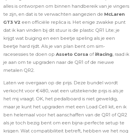
alles is ontworpen om binnen handbereik van je vingers
te zijn, en dat is te verwachten aangezien de
McLaren
GT3 V2
een officiële replica is. Het enige zwakke punt
dat ik kan vinden bij dit stuur is de plastic QR1 Lite; je
krijgt wat buiging en een beetje speling als je een
beetje hard rijdt. Als je van plan bent om sim-
racesessies te doen op
Asseto Corsa
of
iRacing
, raad ik
je aan om te upgraden naar de QR1 of de nieuwe
metalen QR2.
Laten we overgaan op de prijs. Deze bundel wordt
verkocht voor €480, wat een uitstekende prijs is als je
het mij vraagt. OK, het pedalboard is niet geweldig,
maar je kunt het upgraden met een Load Cell kit, en ik
ben helemaal voor het aanschaffen van de QR1 of QR2
als je toch bezig bent om een bijna-perfecte setup te
krijgen. Wat compatibiliteit betreft, hebben we het nog