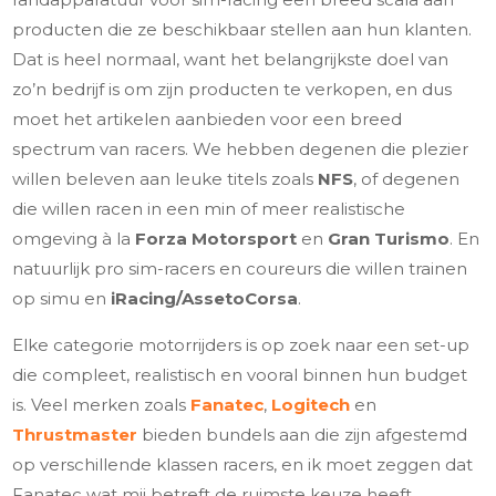
producten die ze beschikbaar stellen aan hun klanten.
Dat is heel normaal, want het belangrijkste doel van
zo’n bedrijf is om zijn producten te verkopen, en dus
moet het artikelen aanbieden voor een breed
spectrum van racers. We hebben degenen die plezier
willen beleven aan leuke titels zoals
NFS
, of degenen
die willen racen in een min of meer realistische
omgeving à la
Forza Motorsport
en
Gran Turismo
. En
natuurlijk pro sim-racers en coureurs die willen trainen
op simu en
iRacing/Asseto
Corsa
.
Elke categorie motorrijders is op zoek naar een set-up
die compleet, realistisch en vooral binnen hun budget
is. Veel merken zoals
Fanatec
,
Logitech
en
Thrustmaster
bieden bundels aan die zijn afgestemd
op verschillende klassen racers, en ik moet zeggen dat
Fanatec wat mij betreft de ruimste keuze heeft.