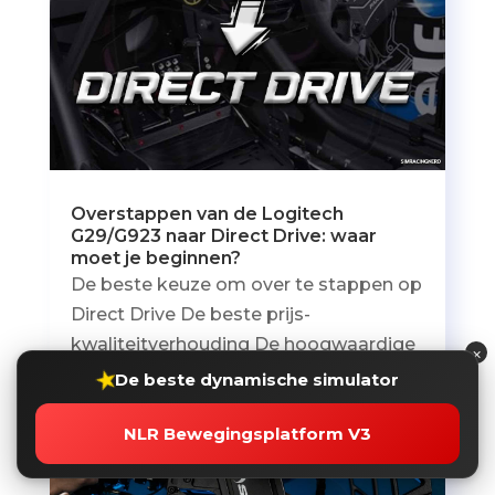
Overstappen van de Logitech
G29/G923 naar Direct Drive: waar
moet je beginnen?
De beste keuze om over te stappen op
Direct Drive De beste prijs-
kwaliteitverhouding De hoogwaardige
×
DD-bundel van...
★
De beste dynamische simulator
NLR Bewegingsplatform V3