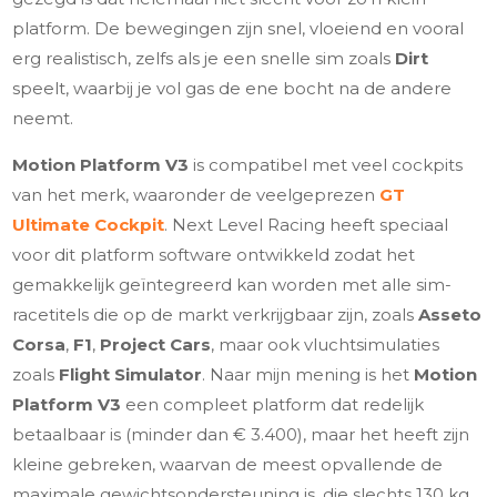
platform. De bewegingen zijn snel, vloeiend en vooral
erg realistisch, zelfs als je een snelle sim zoals
Dirt
speelt, waarbij je vol gas de ene bocht na de andere
neemt.
Motion Platform V3
is compatibel met veel cockpits
van het merk, waaronder de veelgeprezen
GT
Ultimate Cockpit
. Next Level Racing heeft speciaal
voor dit platform software ontwikkeld zodat het
gemakkelijk geïntegreerd kan worden met alle sim-
racetitels die op de markt verkrijgbaar zijn, zoals
Asseto
Corsa
,
F1
,
Project Cars
, maar ook vluchtsimulaties
zoals
Flight Simulator
. Naar mijn mening is het
Motion
Platform V3
een compleet platform dat redelijk
betaalbaar is (minder dan € 3.400), maar het heeft zijn
kleine gebreken, waarvan de meest opvallende de
maximale gewichtsondersteuning is, die slechts 130 kg