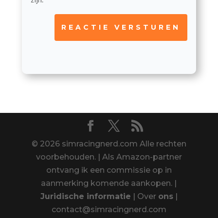
REACTIE VERSTUREN
© 2026 simracingnerd.com Alle rechten
voorbehouden. | Als Amazon-partner
ontvang ik een commissie op in
aanmerking komende aankopen. |
Juridische informatie
| Over
ons
|
contact@simracingnerd.com