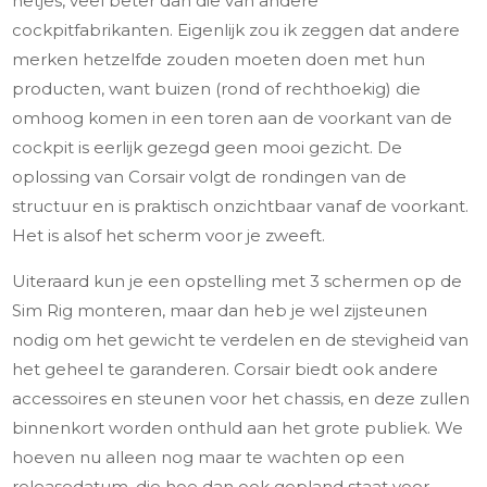
netjes, veel beter dan die van andere
cockpitfabrikanten. Eigenlijk zou ik zeggen dat andere
merken hetzelfde zouden moeten doen met hun
producten, want buizen (rond of rechthoekig) die
omhoog komen in een toren aan de voorkant van de
cockpit is eerlijk gezegd geen mooi gezicht. De
oplossing van Corsair volgt de rondingen van de
structuur en is praktisch onzichtbaar vanaf de voorkant.
Het is alsof het scherm voor je zweeft.
Uiteraard kun je een opstelling met 3 schermen op de
Sim Rig monteren, maar dan heb je wel zijsteunen
nodig om het gewicht te verdelen en de stevigheid van
het geheel te garanderen. Corsair biedt ook andere
accessoires en steunen voor het chassis, en deze zullen
binnenkort worden onthuld aan het grote publiek. We
hoeven nu alleen nog maar te wachten op een
releasedatum, die hoe dan ook gepland staat voor