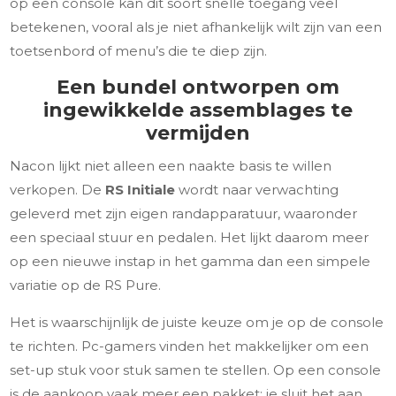
op een console kan dit soort snelle toegang veel
betekenen, vooral als je niet afhankelijk wilt zijn van een
toetsenbord of menu’s die te diep zijn.
Een bundel ontworpen om
ingewikkelde assemblages te
vermijden
Nacon lijkt niet alleen een naakte basis te willen
verkopen. De
RS Initiale
wordt naar verwachting
geleverd met zijn eigen randapparatuur, waaronder
een speciaal stuur en pedalen. Het lijkt daarom meer
op een nieuwe instap in het gamma dan een simpele
variatie op de RS Pure.
Het is waarschijnlijk de juiste keuze om je op de console
te richten. Pc-gamers vinden het makkelijker om een
set-up stuk voor stuk samen te stellen. Op een console
is de aankoop vaak meer een pakket: je sluit het aan,