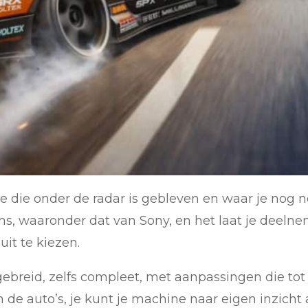
e die onder de radar is gebleven en waar je nog n
s, waaronder dat van Sony, en het laat je deelnem
uit te kiezen.
gebreid, zelfs compleet, met aanpassingen die tot 
an de auto’s, je kunt je machine naar eigen inzicht