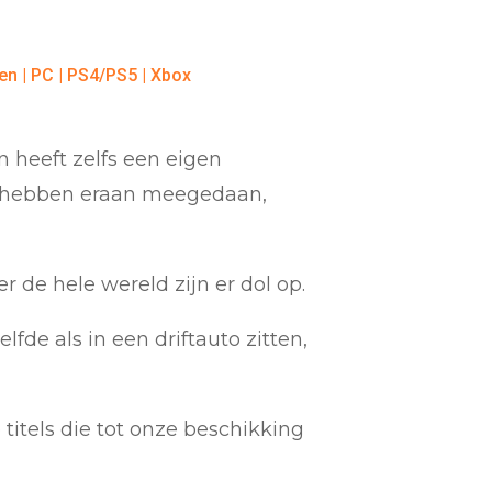
en
|
PC
|
PS4/PS5
|
Xbox
n heeft zelfs een eigen
n hebben eraan meegedaan,
er de hele wereld zijn er dol op.
lfde als in een driftauto zitten,
titels die tot onze beschikking