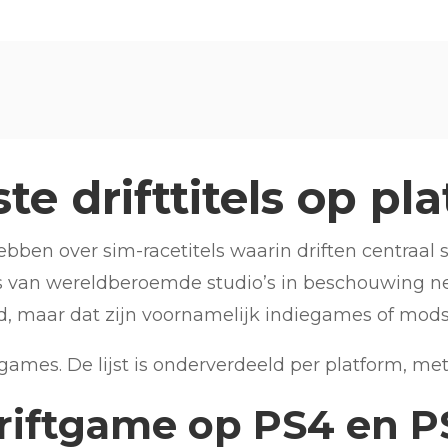
te drifttitels op pl
en over sim-racetitels waarin driften centraal staa
games van wereldberoemde studio’s in beschouwing
d, maar dat zijn voornamelijk indiegames of mods 
ames. De lijst is onderverdeeld per platform, met
riftgame op PS4 en P