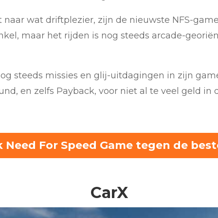
t naar wat driftplezier, zijn de nieuwste NFS-game
el, maar het rijden is nog steeds arcade-georiënt
g steeds missies en glij-uitdagingen in zijn game
nd, en zelfs Payback, voor niet al te veel geld in 
k Need For Speed Game tegen de beste
CarX