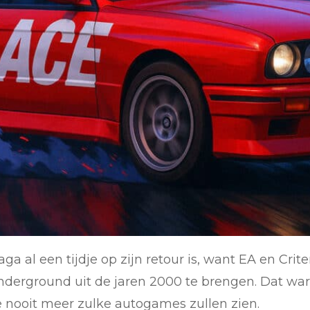
a al een tijdje op zijn retour is, want EA en Crite
nderground uit de jaren 2000 te brengen. Dat wa
we nooit meer zulke autogames zullen zien.