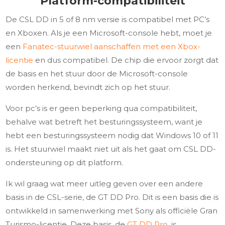
Platform-compatibiliteit
De CSL DD in 5 of 8 nm versie is compatibel met PC’s
en Xboxen. Als je een Microsoft-console hebt, moet je
een
Fanatec-stuurwiel aanschaffen met een Xbox-
licentie
en dus compatibel. De chip die ervoor zorgt dat
de basis en het stuur door de Microsoft-console
worden herkend, bevindt zich op het stuur.
Voor pc’s is er geen beperking qua compatibiliteit,
behalve wat betreft het besturingssysteem, want je
hebt een besturingssysteem nodig dat Windows 10 of 11
is. Het stuurwiel maakt niet uit als het gaat om CSL DD-
ondersteuning op dit platform.
Ik wil graag wat meer uitleg geven over een andere
basis in de CSL-serie, de GT DD Pro. Dit is een basis die is
ontwikkeld in samenwerking met Sony als officiële Gran
Turismo-licentie. Deze basis, de
GT DD Pro
, is