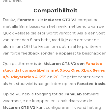
verbreekt.
Compatibiliteit
Dankzij
Fanatec
is de
McLaren GT3 V2
compatibel
met alle 8nm bases van het merk met behulp van de
Quick Release die erbij wordt verkocht. Als je een voet
van meer dan 8 nm hebt, raad ik je aan om voor de
aluminium QR 1 te kiezen om optimaal te profiteren
van force feedback zonder je apparaat te beschadigen.
Qua platformen is de
McLaren GT3 V2
een
Fanatec
stuur dat compatibel is met Xbox One
,
Xbox Series
X/S
,
Playstation
4
,
PS5
en
PC
. Dit geldt echter alleen
als het stuurwiel is aangesloten op een
Fanatec-basis
.
Op de PC heb je toegang tot de
FanaLab
software
waarmee je de knoppen en schakelaars van de
McLaren GT3 V2
kunt configureren. Ik vond het erg