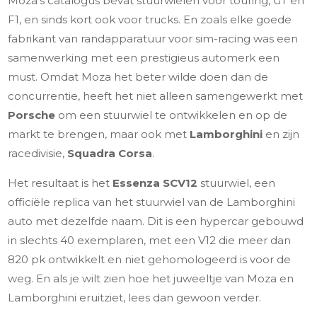
Moza’s catalogus bevat stuurwielen voor touring, GT en
F1, en sinds kort ook voor trucks. En zoals elke goede
fabrikant van randapparatuur voor sim-racing was een
samenwerking met een prestigieus automerk een
must. Omdat Moza het beter wilde doen dan de
concurrentie, heeft het niet alleen samengewerkt met
Porsche
om een stuurwiel te ontwikkelen en op de
markt te brengen, maar ook met
Lamborghini
en zijn
racedivisie,
Squadra Corsa
.
Het resultaat is het
Essenza SCV12
stuurwiel, een
officiële replica van het stuurwiel van de Lamborghini
auto met dezelfde naam. Dit is een hypercar gebouwd
in slechts 40 exemplaren, met een V12 die meer dan
820 pk ontwikkelt en niet gehomologeerd is voor de
weg. En als je wilt zien hoe het juweeltje van Moza en
Lamborghini eruitziet, lees dan gewoon verder.