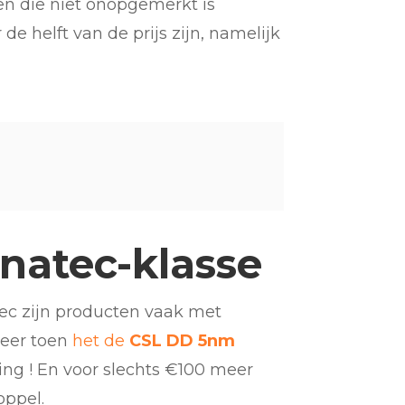
en die niet onopgemerkt is
de helft van de prijs zijn, namelijk
anatec-klasse
tec zijn producten vaak met
meer toen
het de
CSL DD 5nm
ing ! En voor slechts €100 meer
oppel.