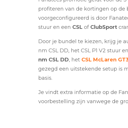
profiteren van de kortingen op de
voorgeconfigureerd is door Fanat
stuur en een
CSL
of
ClubSport
cran
Door je bundel te kiezen, krijg je
nm CSL DD, het CSL P1 V2 stuur e
nm
CSL DD
, het
CSL
McLaren GT
gezegd een uitstekende setup is m
basis.
Je vindt extra informatie op de F
voorbestelling zijn vanwege de grot