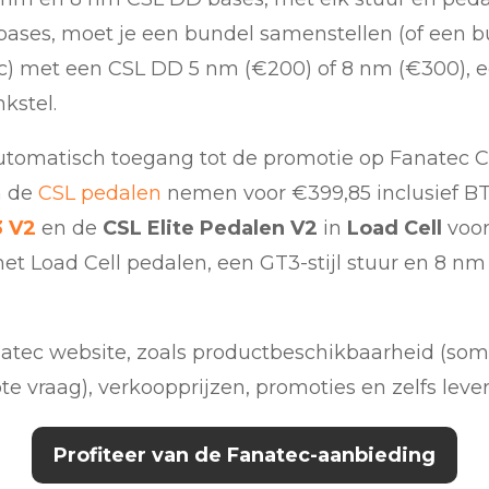
 bases, moet je een bundel samenstellen (of een 
ec) met een CSL DD 5 nm (€200) of 8 nm (€300), 
kstel.
 automatisch toegang tot de promotie op Fanatec C
n de
CSL pedalen
nemen voor €399,85 inclusief BT
3 V2
en de
CSL Elite Pedalen V2
in
Load Cell
voor
et Load Cell pedalen, een GT3-stijl stuur en 8 n
anatec website, zoals productbeschikbaarheid (s
e vraag), verkoopprijzen, promoties en zelfs lever
Profiteer van de Fanatec-aanbieding