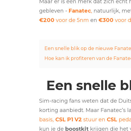
Maar er is één merk dat zich echt
gebleven -
Fanatec
,
natuurlijk, me
€200
voor de 5nm
en
€300
voor 
Een snelle blik op de nieuwe Fanat
Hoe kan ik profiteren van de Fanat
Een snelle b
Sim-racing fans weten dat de Duit
korting aanbiedt. Maar Fanatec’s 
basis,
CSL P1 V2
stuur en
CSL
ped
kun je de
boostkit
krijgen die het