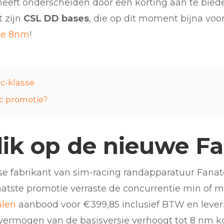
 heeft onderscheiden door een korting aan te bied
t zijn
CSL DD bases
, die op dit moment bijna voor 
de 8nm
!
ec-klasse
ec promotie?
lik op de nieuwe F
se fabrikant van sim-racing randapparatuur Fana
laatste promotie verraste de concurrentie min of 
alen
aanbood voor €399,85 inclusief BTW en lever
 vermogen van de basisversie verhoogt tot 8 nm k