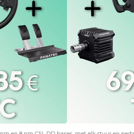
 nm en 8 nm CSL DD bases, met elk stuur en peda