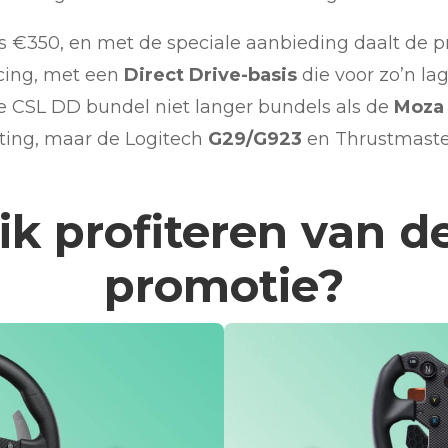
is €350, en met de speciale aanbieding daalt de pr
cing, met een
Direct Drive-basis
die voor zo’n lag
de CSL DD bundel niet langer bundels als de
Moza 
sting, maar de Logitech
G29/G923
en Thrustmast
ik profiteren van d
promotie?