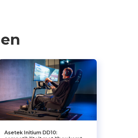
len
Asetek Initium DD10: