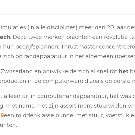
imulaties (in alle disciplines) meer dan 20 jaar ge
tech
. Deze twee merken brachten een revolutie te
n hun bedrijfsplannen: Thrustmaster concentreerde
te zich op randapparatuur in het algemeen (toetsen
 Zwitserland en ontwikkelde zich al snel tot
het
be
 producten in de computerwereld zoals de eerste 
t alleen uit in computerrandapparatuur, het was
, met name met zijn assortiment stuurwielen en st
29
een middenklasse bundel met stuur, voetstuk en 
punten.