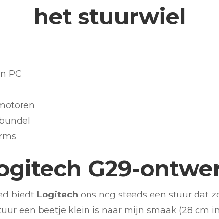
het stuurwiel
en PC
 motoren
 bundel
orms
ogitech G29-ontwe
ed biedt
Logitech
ons nog steeds een stuur dat zo
 stuur een beetje klein is naar mijn smaak (28 cm i