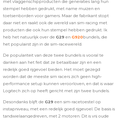
met vlaggenschipproducten die generaties lang hun
stempel hebben gedrukt, met name muizen en
toetsenborden voor gamers. Maar de fabrikant stopt
daar niet en raakt ook de wereld van sim-racing met
producten die ook hun stempel hebben gedrukt. Ik
heb het natuurlijk over de
G29
en
G920
bundels, die
het populairst zijn in de sim-racewereld.
De populariteit van deze twee bundels is vooral te
danken aan het feit dat ze betaalbaar zijn en een
redelijk goed rijgevoel bieden. Het moet gezegd
worden dat de meeste sim racers zich geen high-
performance setup kunnen veroorloven, en dat is waar
Logitech zich op heeft gericht met zijn twee bundels.
Desondanks blijft de
G29
een sim-racetoestel op
instapniveau, met een redelijk goed rijgevoel. De basis is
tandwielaangedreven, met 2 motoren. Dit is vrij oude