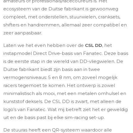
amateurs of professionals/racecoureurs is. Het
ecosysteem van de Duitse fabrikant is gewoonweg
compleet, met onderstellen, stuurwielen, cranksets,
shifters en handremmen, allemaal zeer compatibel en
zeer aanpasbaar.
Laten we het even hebben over de
CSL DD
, het
instapmodel Direct Drive-basis van Fanatec. Deze basis
is de eerste stap in de wereld van DD-vliegwielen. De
Duitse fabrikant biedt zijn basis aan in twee
vermogensniveaus: 5 en 8 nm, om zoveel mogelijk
racers tegemoet te komen. Het ontwerp is zowel
minimalistisch als mooi, met een metalen omhulsel en
kunststof deksels. De CSL DD is zwart, met alleen de
logo’s van Fanatec. Wat mij betreft ziet het er geweldig
uit en de basis past bij elke sim-racing set-up.
De stuuras heeft een QR-systeem waardoor alle