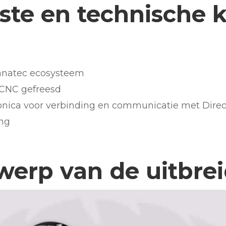
kste en technische
anatec ecosysteem
 CNC gefreesd
ronica voor verbinding en communicatie met Direc
ing
erp van de uitbre