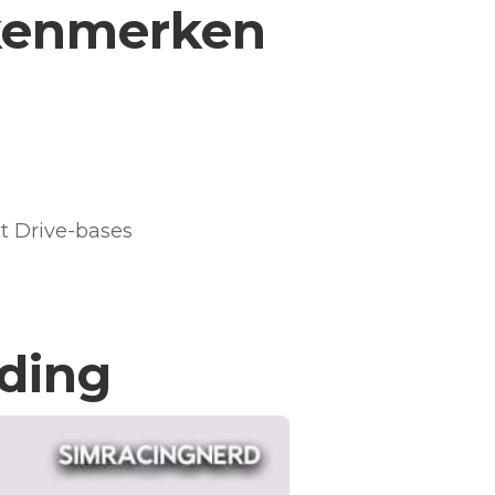
 kenmerken
t Drive-bases
iding