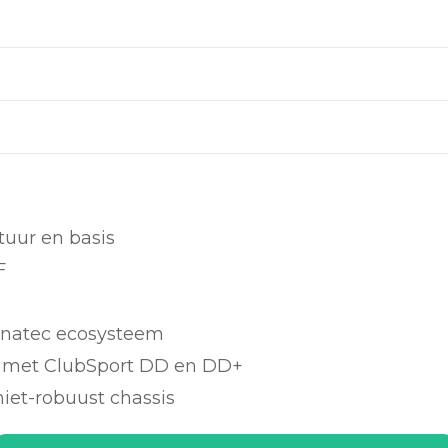
tuur en basis
F
Fanatec ecosysteem
t met ClubSport DD en DD+
iet-robuust chassis