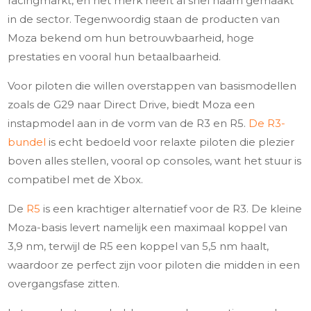
racingmarkt, en het merk heeft al snel naam gemaakt
in de sector. Tegenwoordig staan de producten van
Moza bekend om hun betrouwbaarheid, hoge
prestaties en vooral hun betaalbaarheid.
Voor piloten die willen overstappen van basismodellen
zoals de G29 naar Direct Drive, biedt Moza een
instapmodel aan in de vorm van de R3 en R5.
De R3-
bundel
is echt bedoeld voor relaxte piloten die plezier
boven alles stellen, vooral op consoles, want het stuur is
compatibel met de Xbox.
De
R5
is een krachtiger alternatief voor de R3. De kleine
Moza-basis levert namelijk een maximaal koppel van
3,9 nm, terwijl de R5 een koppel van 5,5 nm haalt,
waardoor ze perfect zijn voor piloten die midden in een
overgangsfase zitten.