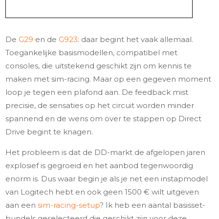
De
G29
en de
G923
: daar begint het vaak allemaal.
Toegankelijke basismodellen, compatibel met
consoles, die uitstekend geschikt zijn om kennis te
maken met sim-racing. Maar op een gegeven moment
loop je tegen een plafond aan. De feedback mist
precisie, de sensaties op het circuit worden minder
spannend en de wens om over te stappen op Direct
Drive begint te knagen.
Het probleem is dat de DD-markt de afgelopen jaren
explosief is gegroeid en het aanbod tegenwoordig
enorm is. Dus waar begin je als je net een instapmodel
van Logitech hebt en ook geen 1500 € wilt uitgeven
aan een
sim-racing-setup
? Ik heb een aantal basisset-
bundels geselecteerd die geschikt zijn voor deze