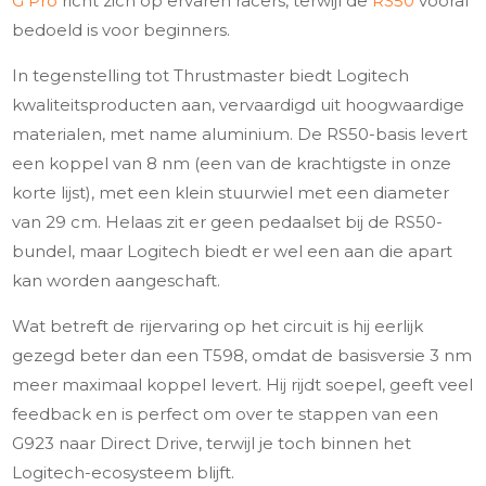
G Pro
richt zich op ervaren racers, terwijl de
RS50
vooral
bedoeld is voor beginners.
In tegenstelling tot Thrustmaster biedt Logitech
kwaliteitsproducten aan, vervaardigd uit hoogwaardige
materialen, met name aluminium. De RS50-basis levert
een koppel van 8 nm (een van de krachtigste in onze
korte lijst), met een klein stuurwiel met een diameter
van 29 cm. Helaas zit er geen pedaalset bij de RS50-
bundel, maar Logitech biedt er wel een aan die apart
kan worden aangeschaft.
Wat betreft de rijervaring op het circuit is hij eerlijk
gezegd beter dan een T598, omdat de basisversie 3 nm
meer maximaal koppel levert. Hij rijdt soepel, geeft veel
feedback en is perfect om over te stappen van een
G923 naar Direct Drive, terwijl je toch binnen het
Logitech-ecosysteem blijft.