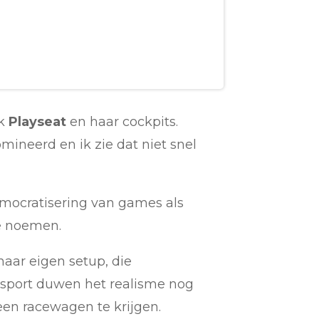
rk
Playseat
en haar cockpits.
ineerd en ik zie dat niet snel
democratisering van games als
e noemen.
 haar eigen setup, die
e sport duwen het realisme nog
een racewagen te krijgen.