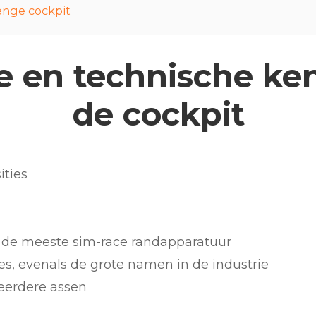
enge cockpit
te en technische k
de cockpit
ities
 de meeste sim-race randapparatuur
s, evenals de grote namen in de industrie
meerdere assen