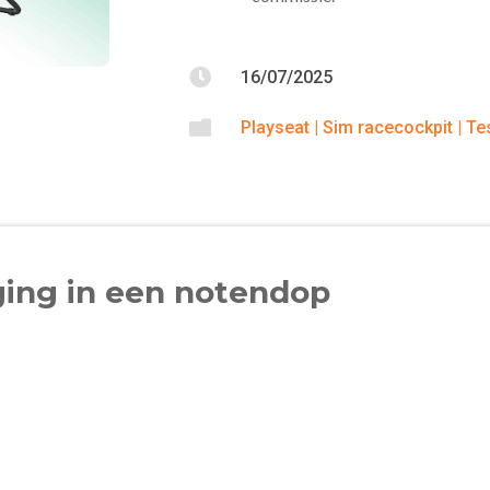

16/07/2025

Playseat
|
Sim racecockpit
|
Te
ging in een notendop