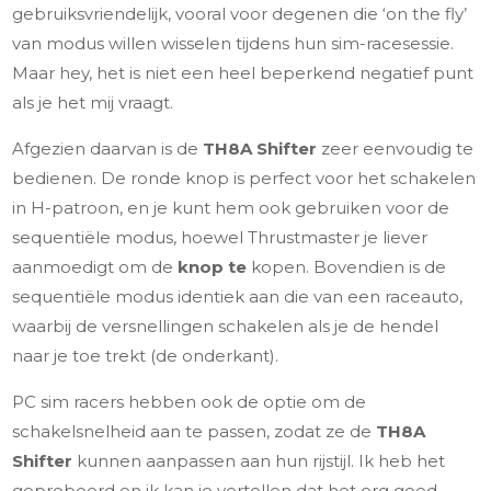
gebruiksvriendelijk, vooral voor degenen die ‘on the fly’
van modus willen wisselen tijdens hun sim-racesessie.
Maar hey, het is niet een heel beperkend negatief punt
als je het mij vraagt.
Afgezien daarvan is de
TH8A Shifter
zeer eenvoudig te
bedienen. De ronde knop is perfect voor het schakelen
in H-patroon, en je kunt hem ook gebruiken voor de
sequentiële modus, hoewel Thrustmaster je liever
aanmoedigt om de
knop te
kopen. Bovendien is de
sequentiële modus identiek aan die van een raceauto,
waarbij de versnellingen schakelen als je de hendel
naar je toe trekt (de onderkant).
PC sim racers hebben ook de optie om de
schakelsnelheid aan te passen, zodat ze de
TH8A
Shifter
kunnen aanpassen aan hun rijstijl. Ik heb het
geprobeerd en ik kan je vertellen dat het erg goed