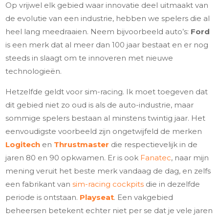
Op vrijwel elk gebied waar innovatie deel uitmaakt van
de evolutie van een industrie, hebben we spelers die al
heel lang meedraaien. Neem bijvoorbeeld auto’s:
Ford
is een merk dat al meer dan 100 jaar bestaat en er nog
steeds in slaagt om te innoveren met nieuwe
technologieën.
Hetzelfde geldt voor sim-racing. Ik moet toegeven dat
dit gebied niet zo oud is als de auto-industrie, maar
sommige spelers bestaan al minstens twintig jaar. Het
eenvoudigste voorbeeld zijn ongetwijfeld de merken
Logitech
en
Thrustmaster
die respectievelijk in de
jaren 80 en 90 opkwamen. Er is ook
Fanatec
, naar mijn
mening veruit het beste merk vandaag de dag, en zelfs
een fabrikant van
sim-racing cockpits
die in dezelfde
periode is ontstaan.
Playseat
. Een vakgebied
beheersen betekent echter niet per se dat je vele jaren