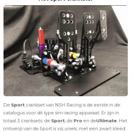
De
Sport
crankset van NSH Racing is de eerste in de
catalogus voor dit type sim-racing apparaat. Er zijn in
totaal 3 cranksets: de
Sport
, de
Pro
en de
Ultimate
. Het
ontwerp van de Sport is vrij uniek, met een zwart kleed