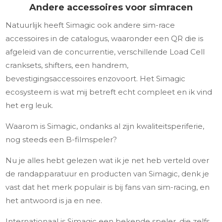
Andere accessoires voor simracen
Natuurlijk heeft Simagic ook andere sim-race
accessoires in de catalogus, waaronder een QR die is
afgeleid van de concurrentie, verschillende Load Cell
cranksets, shifters, een handrem,
bevestigingsaccessoires enzovoort. Het Simagic
ecosysteem is wat mij betreft echt compleet en ik vind
het erg leuk.
Waarom is Simagic, ondanks al zijn kwaliteitsperiferie,
nog steeds een B-filmspeler?
Nu je alles hebt gelezen wat ik je net heb verteld over
de randapparatuur en producten van Simagic, denk je
vast dat het merk populair is bij fans van sim-racing, en
het antwoord is ja en nee.
Internationaal is Simagic een bekende speler, die zelfs