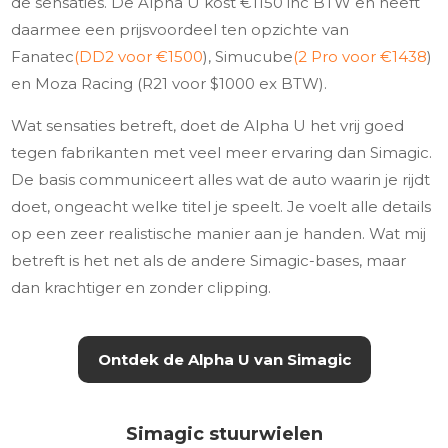
de sensaties. De Alpha U kost €1150 inc BTW en heeft
daarmee een prijsvoordeel ten opzichte van
Fanatec
(DD2 voor €1500
), Simucube
(2 Pro voor €1438
)
en Moza Racing (R21 voor $1000 ex BTW).
Wat sensaties betreft, doet de Alpha U het vrij goed
tegen fabrikanten met veel meer ervaring dan Simagic.
De basis communiceert alles wat de auto waarin je rijdt
doet, ongeacht welke titel je speelt. Je voelt alle details
op een zeer realistische manier aan je handen. Wat mij
betreft is het net als de andere Simagic-bases, maar
dan krachtiger en zonder clipping.
Ontdek de Alpha U van Simagic
Simagic stuurwielen